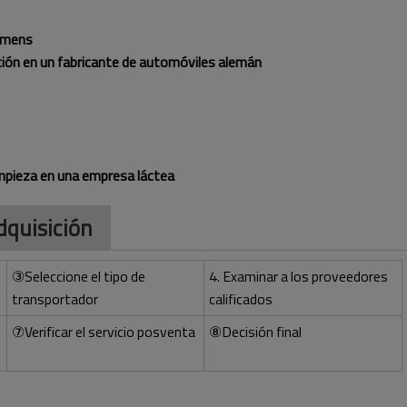
iemens
ucción en un fabricante de automóviles alemán
limpieza en una empresa láctea
dquisición
③Seleccione el tipo de
4. Examinar a los proveedores
transportador
calificados
⑦Verificar el servicio posventa
⑧Decisión final