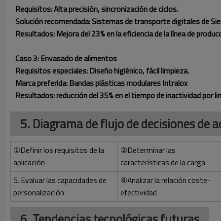
Requisitos: Alta precisión, sincronización de ciclos.
Solución recomendada: Sistemas de transporte digitales de S
Resultados: Mejora del 23% en la eficiencia de la línea de prod
Caso 3: Envasado de alimentos
Requisitos especiales: Diseño higiénico, fácil limpieza.
Marca preferida: Bandas plásticas modulares Intralox
Resultados: reducción del 35% en el tiempo de inactividad por 
5. Diagrama de flujo de decisiones de a
①Definir los requisitos de la
②Determinar las
aplicación
características de la carga
5. Evaluar las capacidades de
⑥Analizar la relación coste-
personalización
efectividad
6. Tendencias tecnológicas futuras