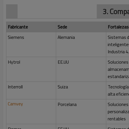
3. Compa
Fabricante
Sede
Fortalezas
Siemens
Alemania
Sistemas d
inteligente
Industria 4
Hytrol
EE.UU
Soluciones
almacenam
estandariz
Interroll
Suiza
Tecnología 
alta eficien
Camvey
Porcelana
Soluciones
personaliz
rentables