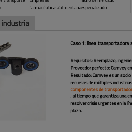
e transporte
Empresas
nicho de mercado
n
farmacéuticas/alimentarias
especializado
 industria
Caso 1: línea transportadora 
Requisitos: Reemplazo, ingenierí
Proveedor perfecto: Camvey en
Resultado: Camvey es un socio 
recursos de múltiples industrias,
componentes de transportador
, al tiempo que garantiza una en
resolver crisis urgentes en la l
plazo.