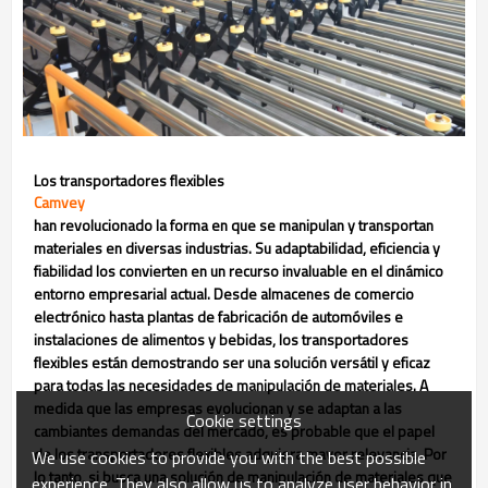
Los transportadores flexibles
Camvey
han revolucionado la forma en que se manipulan y transportan
materiales en diversas industrias. Su adaptabilidad, eficiencia y
fiabilidad los convierten en un recurso invaluable en el dinámico
entorno empresarial actual. Desde almacenes de comercio
electrónico hasta plantas de fabricación de automóviles e
instalaciones de alimentos y bebidas, los transportadores
flexibles están demostrando ser una solución versátil y eficaz
para todas las necesidades de manipulación de materiales. A
medida que las empresas evolucionan y se adaptan a las
Cookie settings
cambiantes demandas del mercado, es probable que el papel
de los transportadores flexibles adquiera mayor relevancia. Por
We use cookies to provide you with the best possible
lo tanto, si busca una solución de manipulación de materiales que
experience. They also allow us to analyze user behavior in