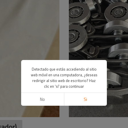
Detectado que estás accediendo al sitio
web móvil en una computadora, ¿deseas
redirigir al sitio web de escritorio? Haz
clic en 'sí' para continuar
No
Si
sador)