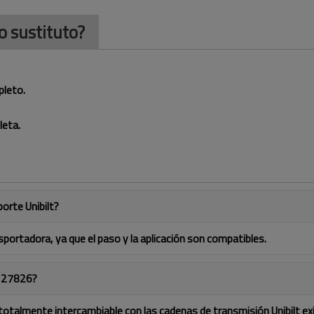
 sustituto?
pleto.
leta.
orte Unibilt?
sportadora, ya que el paso y la aplicación son compatibles.
a 27826?
s totalmente intercambiable con las cadenas de transmisión Unibilt ex