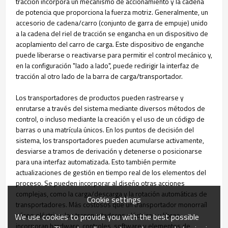
tracción incorpora un mecanismo de accionamiento y la cadena
de potencia que proporciona la fuerza motriz. Generalmente, un
accesorio de cadena/carro (conjunto de garra de empuje) unido
a la cadena del riel de tracción se engancha en un dispositivo de
acoplamiento del carro de carga. Este dispositivo de enganche
puede liberarse o reactivarse para permitir el control mecánico y,
en la configuración "lado a lado", puede redirigir la interfaz de
tracción al otro lado de la barra de carga/transportador.
Los transportadores de productos pueden rastrearse y
enrutarse a través del sistema mediante diversos métodos de
control, o incluso mediante la creación y el uso de un código de
barras o una matrícula únicos. En los puntos de decisión del
sistema, los transportadores pueden acumularse activamente,
desviarse a tramos de derivación y detenerse o posicionarse
para una interfaz automatizada. Esto también permite
actualizaciones de gestión en tiempo real de los elementos del
proceso. Se pueden incorporar al diseño otras acciones
complejas, como la carga/descarga y la rotación automáticas de
Cookie settings
transportadores. Más costosos que un transportador monorraíl
aéreo eléctrico, los transportadores eléctricos y libres
We use cookies to provide you with the best possible
incorporan hardware, controles, software y elementos de