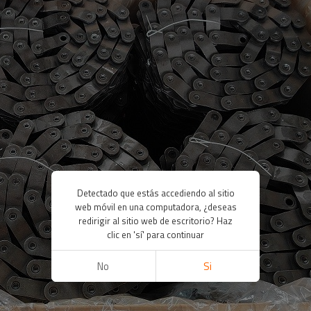
Detectado que estás accediendo al sitio
web móvil en una computadora, ¿deseas
redirigir al sitio web de escritorio? Haz
clic en 'sí' para continuar
No
Si