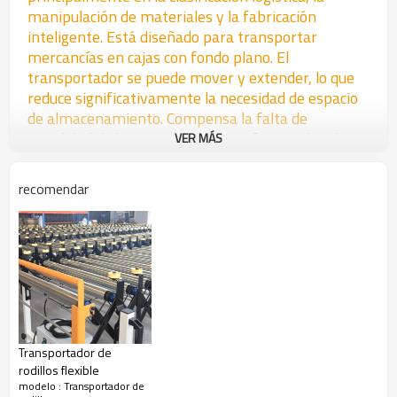
manipulación de materiales y la fabricación
inteligente. Está diseñado para transportar
mercancías en cajas con fondo plano. El
transportador se puede mover y extender, lo que
reduce significativamente la necesidad de espacio
de almacenamiento. Compensa la falta de
movilidad de los transportadores fijos, reduce la
VER MÁS
intensidad de la mano de obra y optimiza los
costes logísticos generales.
recomendar
El transportador flexible motorizado FWDO-50-
L800 es un transportador de rodillos accionado
principalmente por varios motorreductores sin
escobillas de CC 82ZW.6024-WJ4.3. El motor
funciona a 24 V CC y presenta una estructura
cilíndrica de 82 mm de diámetro. Se pueden
conectar varios transportadores flexibles
Transportador de
motorizados mediante ganchos de conexión para
rodillos flexible
alcanzar mayores distancias de transporte.
modelo : Transportador de