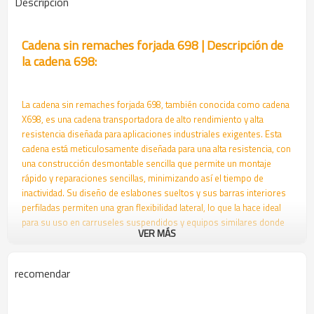
Descripción
Cadena sin remaches forjada 698 | Descripción de
la cadena 698:
La cadena sin remaches forjada 698, también conocida como cadena
X698, es una cadena transportadora de alto rendimiento y alta
resistencia diseñada para aplicaciones industriales exigentes. Esta
cadena está meticulosamente diseñada para una alta resistencia, con
una construcción desmontable sencilla que permite un montaje
rápido y reparaciones sencillas, minimizando así el tiempo de
inactividad. Su diseño de eslabones sueltos y sus barras interiores
perfiladas permiten una gran flexibilidad lateral, lo que la hace ideal
para su uso en carruseles suspendidos y equipos similares donde
VER MÁS
la adaptabilidad es crucial.
Una de las características destacadas de la cadena 698 es su diseño
recomendar
autolimpiante, que mejora su eficiencia y reduce las necesidades de
mantenimiento, lo que la hace especialmente adecuada para
entornos donde los residuos y las acumulaciones podrían causar