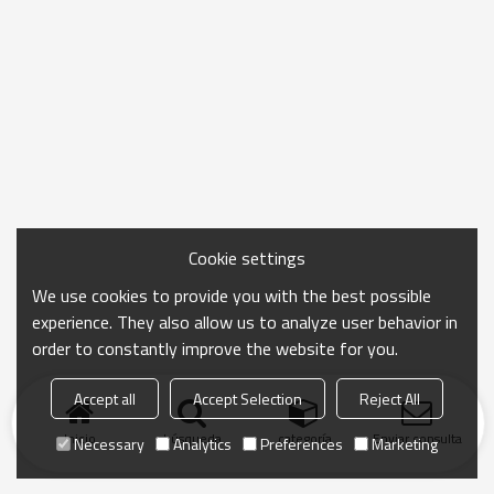
Cookie settings
We use cookies to provide you with the best possible
experience. They also allow us to analyze user behavior in
order to constantly improve the website for you.
Accept all
Accept Selection
Reject All
Inicio
búsqueda
categoría
Enviar consulta
Necessary
Analytics
Preferences
Marketing