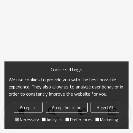
Cookie settings
We use cookies to provide you with the best possible
experience. They also allow us to analyze user behavior in
order to constantly improve the website for you.
Accept all
Accept Selection
Reject All
Inicio
búsqueda
categoría
Enviar consulta
Necessary
Analytics
Preferences
Marketing