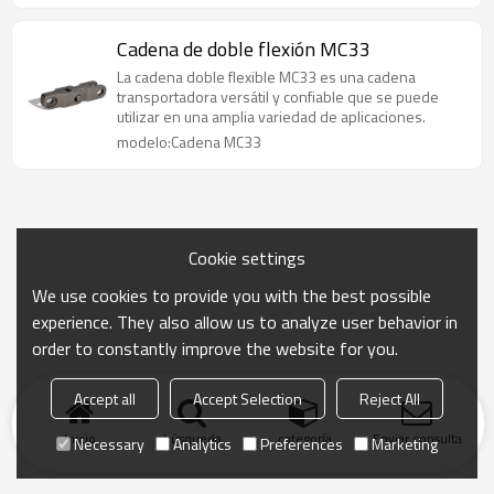
Cadena de doble flexión MC33
La cadena doble flexible MC33 es una cadena
transportadora versátil y confiable que se puede
utilizar en una amplia variedad de aplicaciones.
modelo:Cadena MC33
Cookie settings
We use cookies to provide you with the best possible
experience. They also allow us to analyze user behavior in
order to constantly improve the website for you.
Accept all
Accept Selection
Reject All
Inicio
búsqueda
categoría
Enviar consulta
Necessary
Analytics
Preferences
Marketing