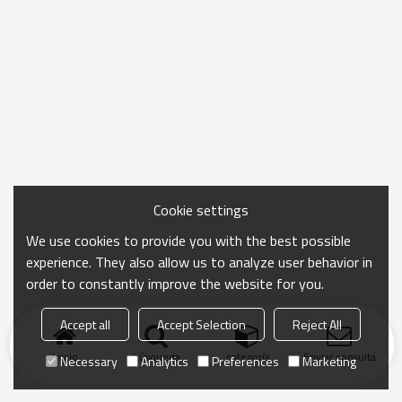
Cookie settings
We use cookies to provide you with the best possible
experience. They also allow us to analyze user behavior in
order to constantly improve the website for you.
Accept all
Accept Selection
Reject All
Inicio
búsqueda
categoría
Enviar consulta
Necessary
Analytics
Preferences
Marketing