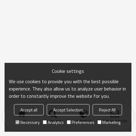
Cookie settings
We use cookies to provide you with the best possible
experience. They also allow us to analyze user behavior in
order to constantly improve the website for you.
Accept all
Accept Selection
Reject All
Inicio
búsqueda
categoría
Enviar consulta
Necessary
Analytics
Preferences
Marketing