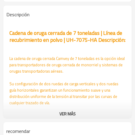
Descripción
Cadena de oruga cerrada de 7 toneladas | Línea de
recubrimiento en polvo | UH-7075-HA Descripción:
La cadena de oruga cerrada Camvey de 7 toneladas es la opción ideal
para transportadores de oruga cerrada de monorriel y sistemas de
orugas transportadoras aéreas.
Su configuración de dos ruedas de carga verticales y dos ruedas
guía horizontales garantizan un funcionamiento suave y una
distribución uniforme de la tensión al transitar por las curvas de
cualquier trazado de vía.
VER MÁS
Con una capacidad de carga máxima de 60 kg por percha y una
resistencia máxima a la tracción de 73 kN, nuestra cadena de oruga
cerrada de 7 toneladas está diseñada para soportar los requisitos de
recomendar
servicio pesado de las aplicaciones de monorrieles y