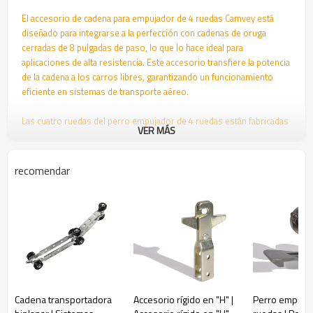
El accesorio de cadena para empujador de 4 ruedas Camvey está
diseñado para integrarse a la perfección con cadenas de oruga
cerradas de 8 pulgadas de paso, lo que lo hace ideal para
aplicaciones de alta resistencia. Este accesorio transfiere la potencia
de la cadena a los carros libres, garantizando un funcionamiento
eficiente en sistemas de transporte aéreo.
Las cuatro ruedas del perro empujador de 4 ruedas están fabricadas
VER MÁS
con acero de alta calidad para cojinetes, tratado térmicamente para
mayor robustez y resistencia al desgaste. El accesorio está
fabricado con acero forjado de alta resistencia, lo que garantiza
recomendar
durabilidad y fiabilidad en condiciones exigentes. Tiene una capacidad
de carga de hasta 113 kg.
El accesorio de cadena/perno de empuje de 4 ruedas de Camvey es
equivalente al Jervis Webb n.° 27818, y nuestros componentes son
generalmente intercambiables con los de esta marca. Ofrecemos
soluciones confiables para transportadores aéreos y piezas
diseñadas para un funcionamiento sin problemas.
Cadena transportadora
Accesorio rígido en "H" |
Perro empujad
Aviso legal: Jervis Webb es una marca registrada. La mención de esta