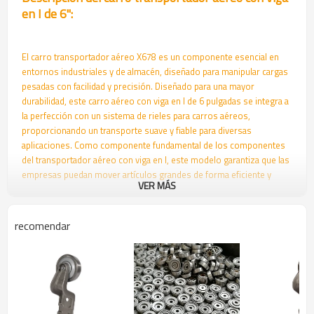
en I de 6'':
El carro transportador aéreo X678 es un componente esencial en
entornos industriales y de almacén, diseñado para manipular cargas
pesadas con facilidad y precisión. Diseñado para una mayor
durabilidad, este carro aéreo con viga en I de 6 pulgadas se integra a
la perfección con un sistema de rieles para carros aéreos,
proporcionando un transporte suave y fiable para diversas
aplicaciones. Como componente fundamental de los componentes
del transportador aéreo con viga en I, este modelo garantiza que las
empresas puedan mover artículos grandes de forma eficiente y
VER MÁS
segura, reduciendo el riesgo de lesiones laborales y optimizando el
flujo de trabajo.
recomendar
Ya sea que busque optimizar las operaciones de fabricación o
automatizar la logística, un fabricante de carros X678 puede ofrecer
soluciones personalizadas para satisfacer necesidades específicas.
Con un enfoque en la calidad y el rendimiento, estos carros están
diseñados para soportar entornos exigentes, lo que los convierte
en una opción popular para empresas que necesitan sistemas