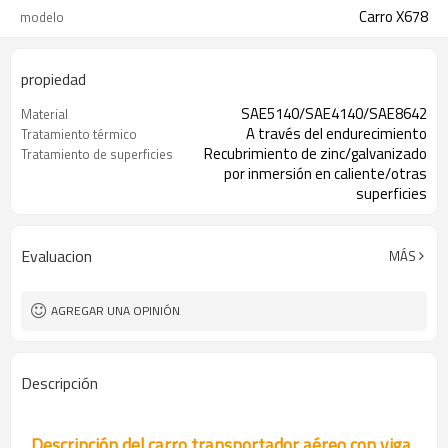
Carro X678
modelo
propiedad
SAE5140/SAE4140/SAE8642
Material
A través del endurecimiento
Tratamiento térmico
Recubrimiento de zinc/galvanizado
Tratamiento de superficies
por inmersión en caliente/otras
superficies
Disponible
Muestra
Evaluacion
MÁS
AGREGAR UNA OPINIÓN
Descripción
Descripción del carro transportador aéreo con viga