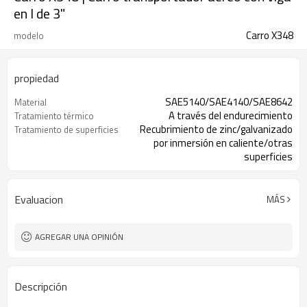
en I de 3"
Carro X348
modelo
propiedad
SAE5140/SAE4140/SAE8642
Material
A través del endurecimiento
Tratamiento térmico
Recubrimiento de zinc/galvanizado
Tratamiento de superficies
por inmersión en caliente/otras
superficies
Disponible
Muestra
Evaluacion
MÁS
AGREGAR UNA OPINIÓN
Descripción