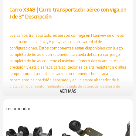
Carro X348 | Carro transportador aéreo con viga en
I de 3" Descripción:
Los carros transportadores aéreos con viga en I Camvey se ofrecen
en tamaños de 2, 3, 4 y 6 pulgadas con una variedad de
configuraciones. Estos componentes están disponibles con juego
completo de bolas o con retenedor. La rueda del carro con juego
completo de bolas contiene el máximo número de rodamientos de
precisión y está diseñada para aplicaciones de alta resistencia o altas
temperaturas. La rueda del carro con retenedor tiene cada
rodamiento de precisión separado y equidistante alrededor de la
pista del rodamiento mediante una jaula de retención de acero de
VER MÁS
dos piezas. La rueda con retenedor está diseñada principalmente
para sistemas de transporte y entrega de piezas. Generalmente no
es adecuada para aplicaciones de alta resistencia o altas
recomendar
temperaturas. El carro aéreo con viga en I de 3” o el carro X348 con
una caída de 5 1/2" tiene una capacidad de carga de 200 libras por
carro individual. Capacidad de 400 libras con
barra de carga.