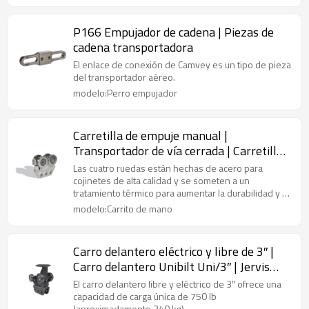
P166 Empujador de cadena | Piezas de
cadena transportadora
El enlace de conexión de Camvey es un tipo de pieza
del transportador aéreo.
modelo:Perro empujador
Carretilla de empuje manual |
Transportador de vía cerrada | Carretilla
de empuje manual Unibilt 20105
Las cuatro ruedas están hechas de acero para
cojinetes de alta calidad y se someten a un
tratamiento térmico para aumentar la durabilidad y la
resistencia.
modelo:Carrito de mano
Carro delantero eléctrico y libre de 3″ |
Carro delantero Unibilt Uni/3″ | Jervis
Webb F17004
El carro delantero libre y eléctrico de 3″ ofrece una
capacidad de carga única de 750 lb
(aproximadamente 340 kg).