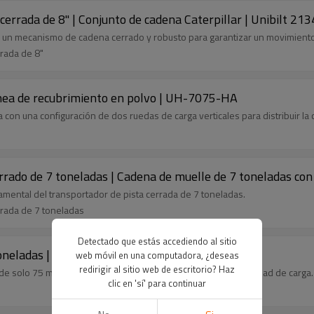
cerrada de 8" | Conjunto de cadena Caterpillar | Unibilt 2
iza un mecanismo de cadena cerrado y robusto para garantizar un movimient
rada de 8"
ínea de recubrimiento en polvo | UH-7075-HA
con una configuración de dos ruedas de carga verticales para distribuir la 
rrado de 7 toneladas | Cadena de muelle de 7 toneladas co
mental del transportador de pista cerrada de 7 toneladas.
rada de 7 toneladas
Detectado que estás accediendo al sitio
toneladas | UH-5075-S
web móvil en una computadora, ¿deseas
redirigir al sitio web de escritorio? Haz
 de solo 75 mm, es una cadena compacta pero con gran capacidad de carga.
clic en 'sí' para continuar