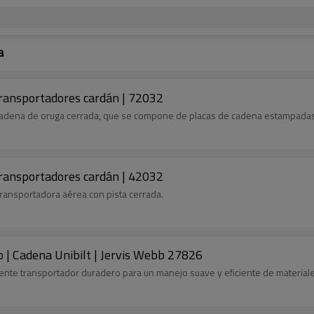
a
transportadores cardán | 72032
 cadena de oruga cerrada, que se compone de placas de cadena estampadas 
transportadores cardán | 42032
transportadora aérea con pista cerrada.
 | Cadena Unibilt | Jervis Webb 27826
nte transportador duradero para un manejo suave y eficiente de materiale