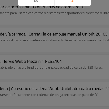
No
Si
or de acero Unibilt con ruedas de acero 27810
mente para usarse con carros y sistemas transportadores eléctricos y libre
de vía cerrada | Carretilla de empuje manual Unibilt 20105
 alta calidad y se someten a un tratamiento térmico para aumentar la durabi
a | Jervis Webb Pieza n.° F252101
fabricado en acero fundido, tiene una capacidad de carga de 125 libras.
adena | Accesorio de cadena Webb Unibilt de cuatro ruedas 
rarse perfectamente con cadenas de oruga cerradas de paso de 8''.